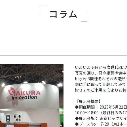
コラム
。
いよいよ明日から次世代3D
写真の通り、只今絶賛準備中
bigrep3機種それぞれの
際に手に取って比較してみて
皆さまのご来場を心よりお待
【展示会概要】
◆開催期間： 2023年6月2
10:00～18:00（最終日のみ1
◆展示会場： 東京ビッグサ
◆ブースNo： 7-29（東1ホ